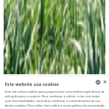
×
Este website usa cookies
Este site utiliza cookies para proporcionar uma melhor experiência de
PORTUGUESE
utilização para o usuário. Para continuar a utilizar o site com todas
suas funcionalidades, você deve confirmar o consentimento de uso
ENGLISH
destes cookies. Para saber mais sobre a nossa política de privacidade,